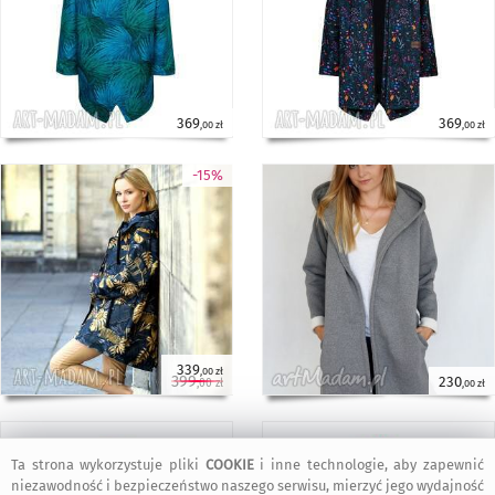
369
369
,00 zł
,00 zł
-15%
339
,00 zł
399
230
,00 zł
,00 zł
Ta strona wykorzystuje pliki
COOKIE
i inne technologie, aby zapewnić
niezawodność i bezpieczeństwo naszego serwisu, mierzyć jego wydajność