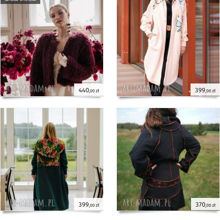
440
399
,00 zł
,00 zł
399
370
,00 zł
,00 zł