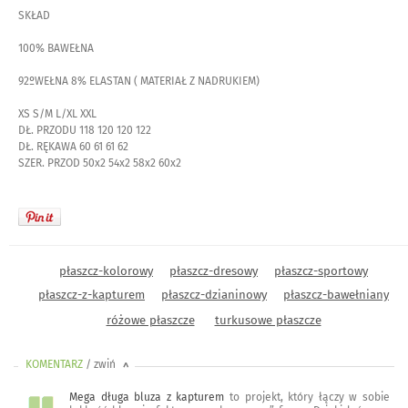
SKŁAD
100% BAWEŁNA
92ºWEŁNA 8% ELASTAN ( MATERIAŁ Z NADRUKIEM)
XS S/M L/XL XXL
DŁ. PRZODU 118 120 120 122
DŁ. RĘKAWA 60 61 61 62
SZER. PRZOD 50x2 54x2 58x2 60x2
płaszcz-kolorowy
płaszcz-dresowy
płaszcz-sportowy
płaszcz-z-kapturem
płaszcz-dzianinowy
płaszcz-bawełniany
różowe płaszcze
turkusowe płaszcze
KOMENTARZ
/ zwiń
<
Mega długa bluza z kapturem
to projekt, który łączy w sobie