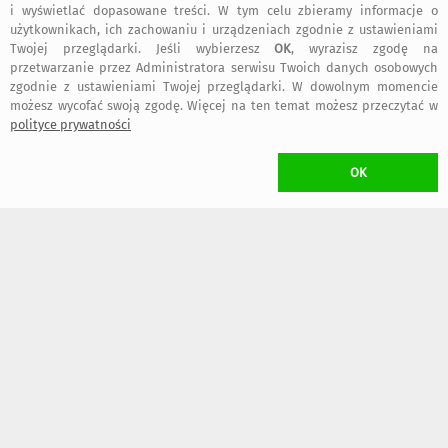
i wyświetlać dopasowane treści. W tym celu zbieramy informacje o
użytkownikach, ich zachowaniu i urządzeniach zgodnie z ustawieniami
Twojej przeglądarki. Jeśli wybierzesz
OK
, wyrazisz zgodę na
przetwarzanie przez Administratora serwisu Twoich danych osobowych
zgodnie z ustawieniami Twojej przeglądarki. W dowolnym momencie
możesz wycofać swoją zgodę. Więcej na ten temat możesz przeczytać w
polityce prywatności
369
369
,00 zł
,00 zł
OK
KOSZT TRANSPORTU
•
12,00 zł
(Kurier DPD)
W przypadku zamawiania
więcej niż jednego
przedmiotu Projektanta
Nashani
naliczony zostanie
wyłącznie jeden koszt transportu
(przedmioty
wysłane zostaną w jednej przesyłce)
ZWROT TOWARU
/ rozwiń
>
WYKONANIE UMOWY
/ rozwiń
>
FAKTURY i RACHUNKI
/ rozwiń
>
OGÓLNE BEZPIECZEŃSTWO PRODUKTU (GPSR)
/ rozwiń
>