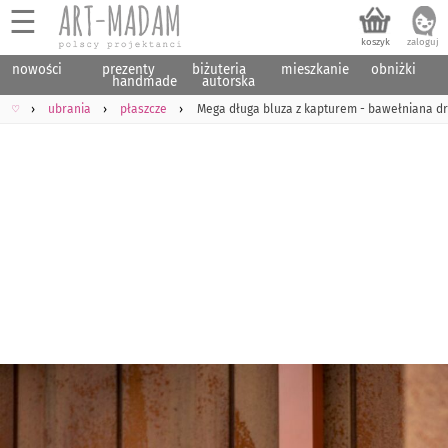
☰
nowości
prezenty
biżuteria
mieszkanie
obniżki
handmade
autorska
♡
ubrania
płaszcze
Mega długa bluza z kapturem - bawełniana 