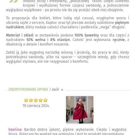
lekkość bluzy i efektowny, „płaszczowy” fason. Dzięki luźnemu
krojowi i wydłużonej formie czujesz swobodę, a jednocześnie
wyglądasz wyjątkowo - po prostu nie da się przejść obok niej obojętnie.
To propozycja dla kobiet, które lubią styl casual, oryginalne wzory i
ubrania szyte z sercem. Kaptur oraz tył pleców zostały ozdobione
pięknym
nadrukiem
, który nadaje całości charakteru i podkreśla „mega” długość.
Materiał i skład:
w zestawieniu podano
100% bawełny
oraz dla części z
nadrukiem:
92% wełna i 8% elastan
. Całość jest wykonana
ręcznie
, z
dbałością o detale i komfort noszenia.
Załóż ją jako wygodną narzutkę wiosną i jesienią, do pracy w dni, kiedy
potrzebujesz swobody, albo na spacer - szczególnie wtedy, gdy chcesz
wyglądać stylowo, ale nie rezygnować z komfortu.
ZWERYFIKOWANE OPINIE
/ zwiń
>
19 czerwca 2024
Ewelina
:
Bardzo dobra jakość, piękne wykonanie. Ciepła i wygodna
bluza. Polecam bo wygląd ma orginalny i jest to produkt niespotykany.