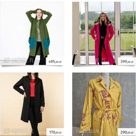
495
399
,00 zł
,00 zł
170
290
,00 zł
,00 zł