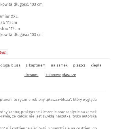
łkowita długość: 103 cm
zmiar XXL:
ust: 112cm
odra: 112cm
łkowita długość: 103 cm
długa-bluza
z-kapturem
na-zamek
płaszcz
ciepła
dresowa
kolorowe płaszcze
pturem to ręcznie robiony „płaszcz-bluza”, który wygląda
odny kaptur, praktyczne kieszenie oraz zapięcie na zamek
rawia, że całość nie jest zwykłą narzutką, tylko autorską
go” niż codzienne sieciówki. Sprawdzi się na co dzień: do