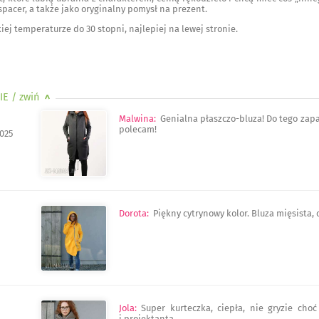
spacer, a także jako oryginalny pomysł na prezent.
iej temperaturze do 30 stopni, najlepiej na lewej stronie.
IE
/ zwiń
>
Malwina
:
Genialna płaszczo-bluza! Do tego zapak
polecam!
025
Dorota
:
Piękny cytrynowy kolor. Bluza mięsista, 
Jola
:
Super kurteczka, ciepła, nie gryzie cho
i projektanta.