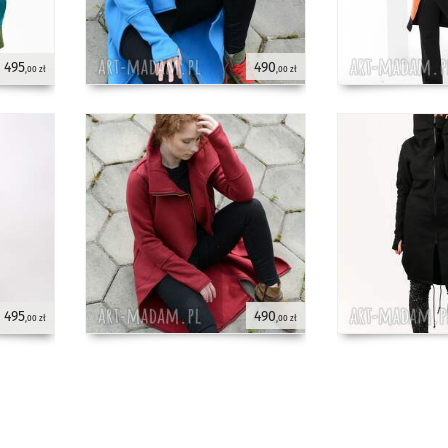
495
490
,00 zł
,00 zł
495
490
,00 zł
,00 zł