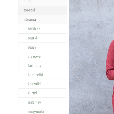
ślub
torebki
ubrania
bielizna
bluzki
bluzy
ciążowe
fartuchy
kamizelki
koszulki
kurtki
legginsy
marynarki