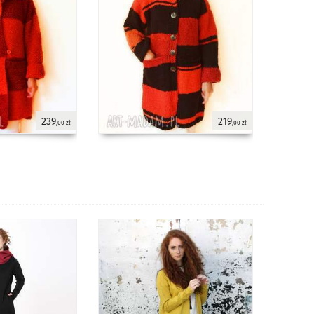
239
219
,00 zł
,00 zł