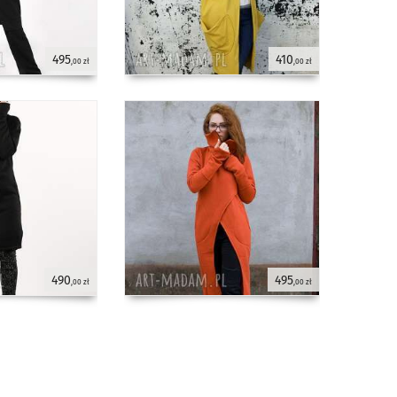
495
410
,00 zł
,00 zł
490
495
,00 zł
,00 zł