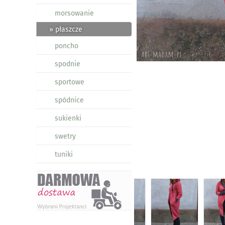
morsowanie
» płaszcze
poncho
spodnie
sportowe
spódnice
sukienki
swetry
tuniki