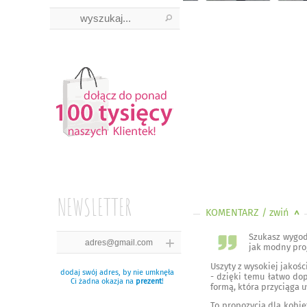
NEWSLETTER
KOMENTARZ
/ zwiń
<
Szukasz wygod
jak modny proj
Uszyty z wysokiej jakoś
dodaj swój adres, by nie umknęła
- dzięki temu łatwo dop
Ci żadna okazja na
prezent
!
formą, która przyciąga 
To propozycja dla kobie