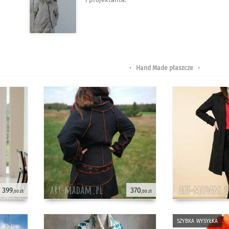
•
Hand Made płaszcze
•
399
370
,00 zł
,00 zł
szybka wysyłka