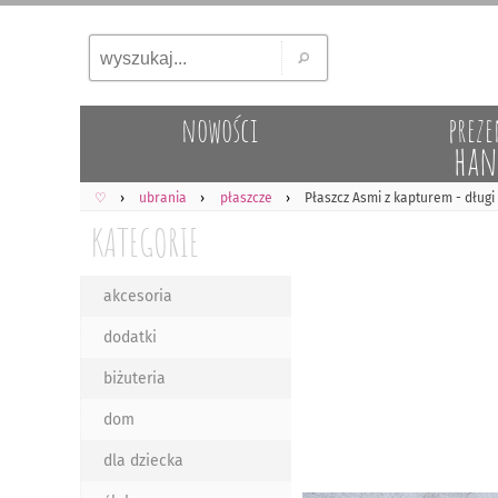
nowości
preze
han
♡
ubrania
płaszcze
Płaszcz Asmi z kapturem - dług
KATEGORIE
akcesoria
dodatki
biżuteria
dom
dla dziecka