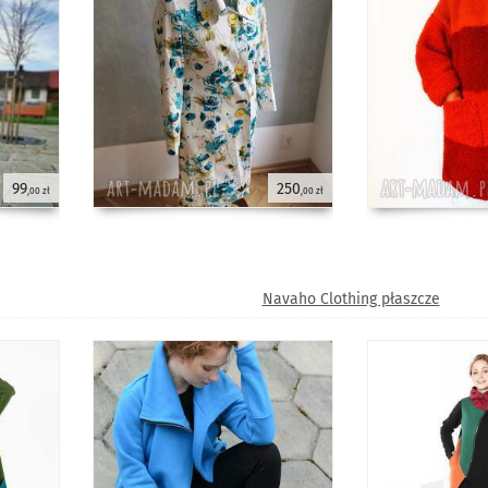
99
250
,00 zł
,00 zł
Navaho Clothing płaszcze