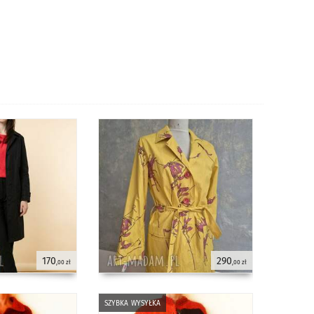
170
290
,00 zł
,00 zł
szybka wysyłka