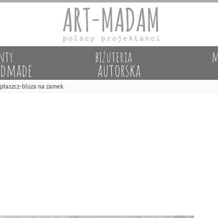
nty
biżuteria
m
dmade
autorska
i płaszcz-bluza na zamek