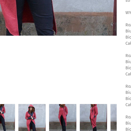
str
WY
Ro
Bi
Bi
Ca
Ro
Bi
Bi
Ca
Ro
Bi
Bi
Ca
Ro
Bi
Bi