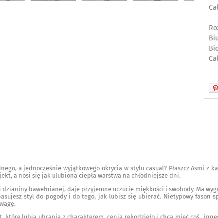
Ca
Ro
Bi
Bi
Ca
nego, a jednocześnie wyjątkowego okrycia w stylu casual? Płaszcz Asmi z ka
ekt, a nosi się jak ulubiona ciepła warstwa na chłodniejsze dni.
ci dzianiny bawełnianej, daje przyjemne uczucie miękkości i swobody. Ma wyg
asujesz styl do pogody i do tego, jak lubisz się ubierać. Nietypowy fason sp
uwagę.
t, które lubią ubrania z charakterem, cenią rękodzieło i chcą mieć coś „inne