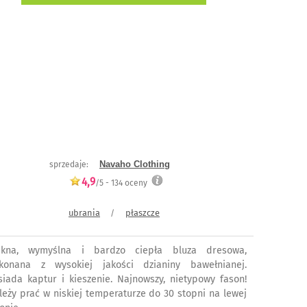
Navaho Clothing
sprzedaje:
4,9
/5 -
134
oceny
ubrania
płaszcze
/
ękna, wymyślna i bardzo ciepła bluza dresowa,
konana z wysokiej jakości dzianiny bawełnianej.
siada kaptur i kieszenie. Najnowszy, nietypowy fason!
leży prać w niskiej temperaturze do 30 stopni na lewej