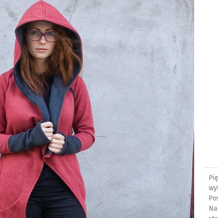
Pi
wy
Po
Na