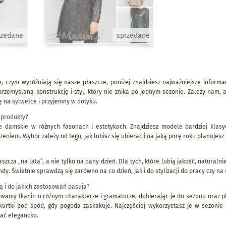
rzedane
sprzedane
ę, czym wyróżniają się nasze płaszcze, poniżej znajdziesz najważniejsze inform
zemyślaną konstrukcję i styl, który nie znika po jednym sezonie. Zależy nam, ab
ę na sylwetce i przyjemny w dotyku.
 produkty?
e damskie w różnych fasonach i estetykach. Znajdziesz modele bardziej klasycz
niem. Wybór zależy od tego, jak lubisz się ubierać i na jaką porę roku planujesz n
aszcza „na lata”, a nie tylko na dany dzień. Dla tych, które lubią jakość, natural
ndy. Świetnie sprawdzą się zarówno na co dzień, jak i do stylizacji do pracy czy na
ą i do jakich zastosowań pasują?
wamy tkanin o różnym charakterze i gramaturze, dobierając je do sezonu oraz p
j kurtki pod spód, gdy pogoda zaskakuje. Najczęściej wykorzystasz je w sezonie
ać elegancko.