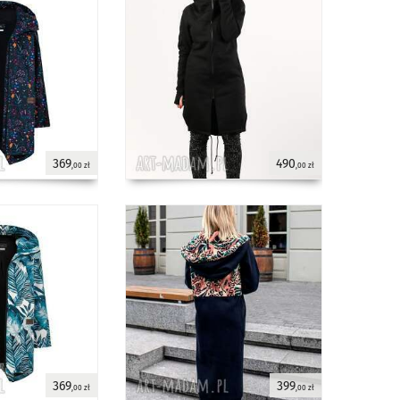
369
490
,00 zł
,00 zł
369
399
,00 zł
,00 zł