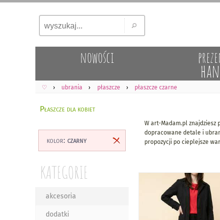
nowości
preze
han
♡
ubrania
płaszcze
płaszcze czarne
Płaszcze dla kobiet
W art-Madam.pl znajdziesz p
dopracowane detale i ubrani
kolor:
czarny
propozycji po cieplejsze war
KATEGORIE
akcesoria
dodatki