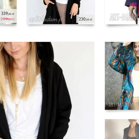
339
,00 zł
399
230
,00 zł
,00 zł