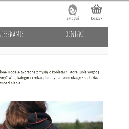
zaloguj
koszyk
ieszkanie
obniżki
obione modele tworzone z myślą o kobietach, które lubią wygodę,
ry? W tej kategorii czekają fasony na różne okazje - od lekkich
wności siebie.