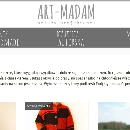
nty
biżuteria
m
dmade
autorska
łaszcze, które wyglądają wyjątkowo i dobrze się noszą na co dzień. To ręcznie r
a z charakterem. Szukasz okrycia do pracy, na spacer albo na chłodniejsze wieczo
ianty na sezon jesień-zima. Wybierz płaszcz, który podkreśli Twój styl i doda Ci pe
szybka wysyłka