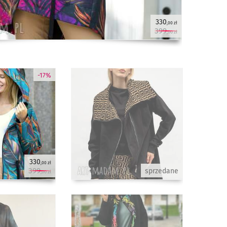
330
,00 zł
399
,00 zł
-17%
330
,00 zł
399
sprzedane
,00 zł