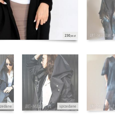
230
,00 zł
rzedane
sprzedane