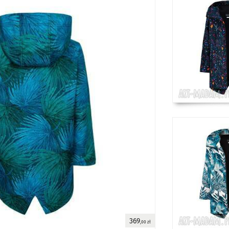
369
,00 zł