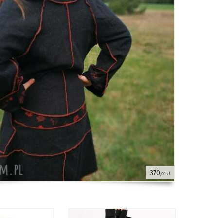
370
,00 zł