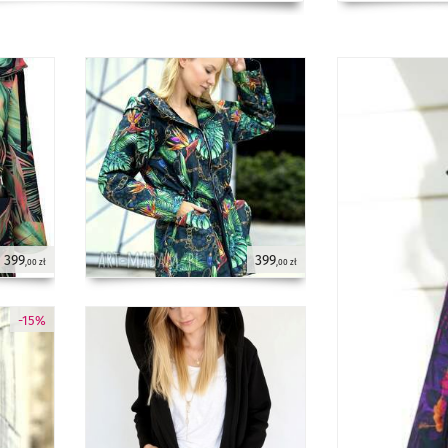
399
399
,00 zł
,00 zł
-15%