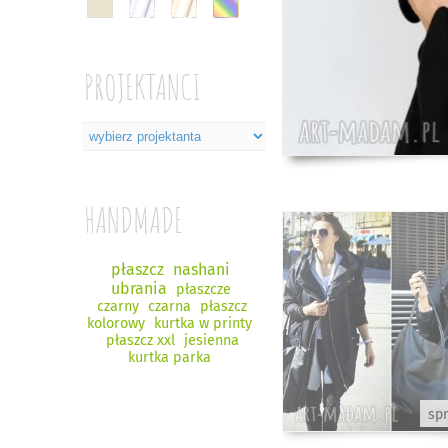
PROJEKTANCI
HANDMADE
płaszcz
nashani
ubrania
płaszcze
czarny
czarna
płaszcz
kolorowy
kurtka w printy
płaszcz xxl
jesienna
kurtka parka
sp