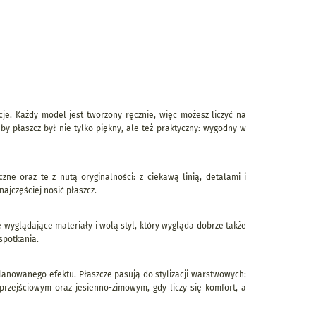
acje. Każdy model jest tworzony ręcznie, więc możesz liczyć na
y płaszcz był nie tylko piękny, ale też praktyczny: wygodny w
ne oraz te z nutą oryginalności: z ciekawą linią, detalami i
ajczęściej nosić płaszcz.
nie wyglądające materiały i wolą styl, który wygląda dobrze także
 spotkania.
lanowanego efektu. Płaszcze pasują do stylizacji warstwowych:
 przejściowym oraz jesienno-zimowym, gdy liczy się komfort, a