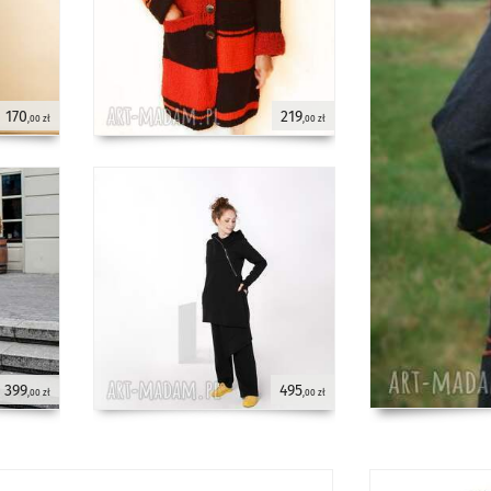
170
219
,00 zł
,00 zł
399
495
,00 zł
,00 zł