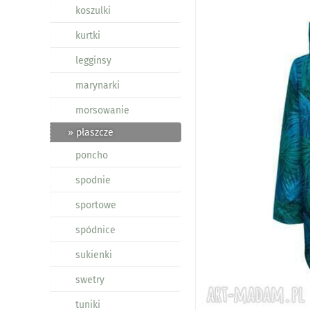
koszulki
kurtki
legginsy
marynarki
morsowanie
» płaszcze
poncho
spodnie
sportowe
spódnice
sukienki
swetry
tuniki