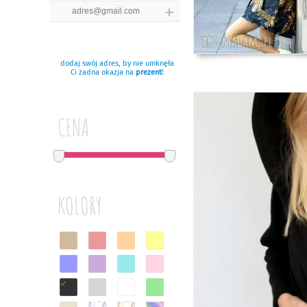
dodaj swój adres, by nie umknęła
Ci żadna okazja na
prezent
!
CENA
KOLORY
✔